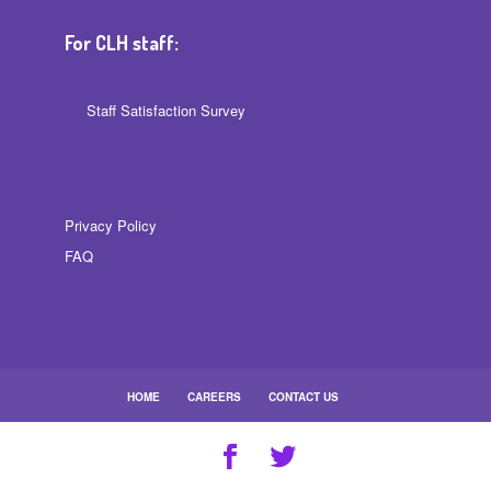
For CLH staff:
Staff Satisfaction Survey
Privacy Policy
FAQ
HOME
CAREERS
CONTACT US
Baltimore Branch • 4805 Garrison Blvd. Baltimore, MD 21215