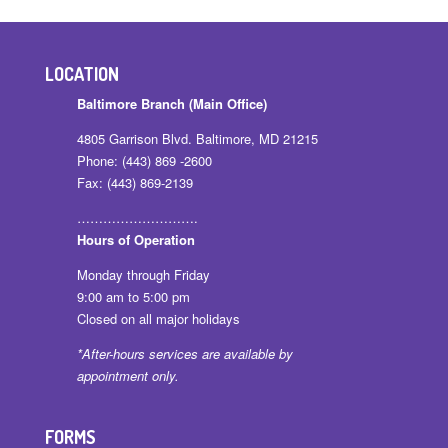
LOCATION
Baltimore Branch (Main Office)
4805 Garrison Blvd. Baltimore, MD 21215
Phone: (443) 869 -2600
Fax: (443) 869-2139
……………………….
Hours of Operation
Monday through Friday
9:00 am to 5:00 pm
Closed on all major holidays
*After-hours services are available by
appointment only.
FORMS