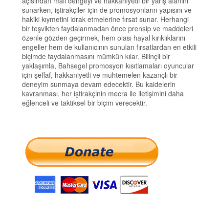
açısından mali dengeyi ve hakkaniyetli bir yarış alanını
sunarken, iştirakçiler için de promosyonların yapısını ve
hakiki kıymetini idrak etmelerine fırsat sunar. Herhangi
bir teşvikten faydalanmadan önce prensip ve maddeleri
özenle gözden geçirmek, hem olası hayal kırıklıklarını
engeller hem de kullanıcının sunulan fırsatlardan en etkili
biçimde faydalanmasını mümkün kılar. Bilinçli bir
yaklaşımla, Bahsegel promosyon kısıtlamaları oyuncular
için şeffaf, hakkaniyetli ve muhtemelen kazançlı bir
deneyim sunmaya devam edecektir. Bu kaidelerin
kavranması, her iştirakçinin mecra ile iletişimini daha
eğlenceli ve taktiksel bir biçim verecektir.