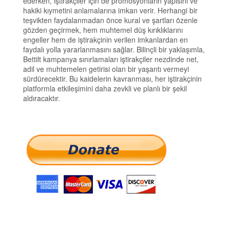
ederken, iştirakçiler için de promosyonların yapısını ve
hakiki kıymetini anlamalarına imkan verir. Herhangi bir
teşvikten faydalanmadan önce kural ve şartları özenle
gözden geçirmek, hem muhtemel düş kırıklıklarını
engeller hem de iştirakçinin verilen imkanlardan en
faydalı yolla yararlanmasını sağlar. Bilinçli bir yaklaşımla,
Bettilt kampanya sınırlamaları iştirakçiler nezdinde net,
adil ve muhtemelen getirisi olan bir yaşantı vermeyi
sürdürecektir. Bu kaidelerin kavranması, her iştirakçinin
platformla etkileşimini daha zevkli ve planlı bir şekil
aldıracaktır.