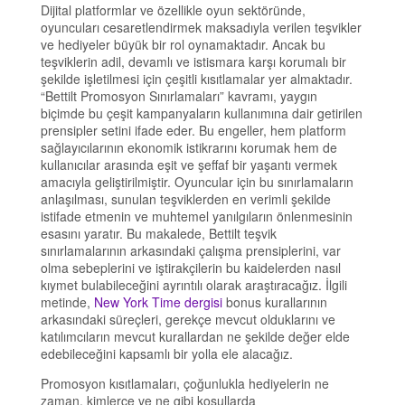
Dijital platformlar ve özellikle oyun sektöründe,
oyuncuları cesaretlendirmek maksadıyla verilen teşvikler
ve hediyeler büyük bir rol oynamaktadır. Ancak bu
teşviklerin adil, devamlı ve istismara karşı korumalı bir
şekilde işletilmesi için çeşitli kısıtlamalar yer almaktadır.
“Bettilt Promosyon Sınırlamaları” kavramı, yaygın
biçimde bu çeşit kampanyaların kullanımına dair getirilen
prensipler setini ifade eder. Bu engeller, hem platform
sağlayıcılarının ekonomik istikrarını korumak hem de
kullanıcılar arasında eşit ve şeffaf bir yaşantı vermek
amacıyla geliştirilmiştir. Oyuncular için bu sınırlamaların
anlaşılması, sunulan teşviklerden en verimli şekilde
istifade etmenin ve muhtemel yanılgıların önlenmesinin
esasını yaratır. Bu makalede, Bettilt teşvik
sınırlamalarının arkasındaki çalışma prensiplerini, var
olma sebeplerini ve iştirakçilerin bu kaidelerden nasıl
kıymet bulabileceğini ayrıntılı olarak araştıracağız. İlgili
metinde,
New York Time dergisi
bonus kurallarının
arkasındaki süreçleri, gerekçe mevcut olduklarını ve
katılımcıların mevcut kurallardan ne şekilde değer elde
edebileceğini kapsamlı bir yolla ele alacağız.
Promosyon kısıtlamaları, çoğunlukla hediyelerin ne
zaman, kimlerce ve ne gibi koşullarda