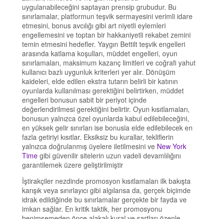
uygulanabileceğini saptayan prensip grubudur. Bu
sınırlamalar, platformun teşvik sermayesini verimli idare
etmesini, bonus avcılığı gibi art niyetli eylemleri
engellemesini ve toptan bir hakkaniyetli rekabet zemini
temin etmesini hedefler. Yaygın Bettilt teşvik engelleri
arasında katlama koşulları, müddet engelleri, oyun
sınırlamaları, maksimum kazanç limitleri ve coğrafi yahut
kullanıcı bazlı uygunluk kriterleri yer alır. Dönüşüm
kaideleri, elde edilen ekstra tutarın belirli bir katının
oyunlarda kullanılması gerektiğini belirtirken, müddet
engelleri bonusun sabit bir periyot içinde
değerlendirilmesi gerektiğini belirtir. Oyun kısıtlamaları,
bonusun yalnızca özel oyunlarda kabul edilebileceğini,
en yüksek gelir sınırları ise bonusla elde edilebilecek en
fazla getiriyi kısıtlar. Eksiksiz bu kurallar, tekliflerin
yalnızca doğrulanmış üyelere iletilmesini ve
New York
Time
gibi güvenilir sitelerin uzun vadeli devamlılığını
garantilemek üzere geliştirilmiştir
İştirakçiler nezdinde promosyon kısıtlamaları ilk bakışta
karışık veya sınırlayıcı gibi algılansa da, gerçek biçimde
idrak edildiğinde bu sınırlamalar gerçekte bir fayda ve
imkan sağlar. En kritik taktik, her promosyonu
benimsemeden önce alakalı kural ve şartları özenle