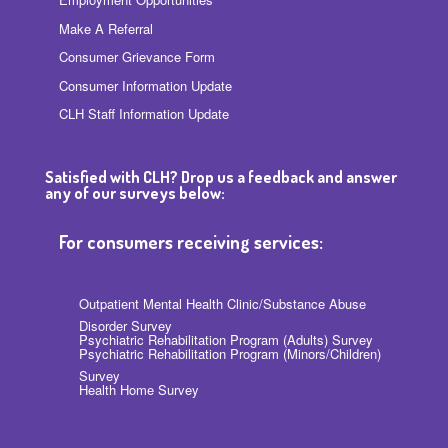
Make A Referral
Consumer Grievance Form
Consumer Information Update
CLH Staff Information Update
Satisfied with CLH? Drop us a feedback and answer
any of our surveys below:
For consumers receiving services:
Outpatient Mental Health Clinic/Substance Abuse
Disorder Survey
Psychiatric Rehabilitation Program (Adults) Survey
Psychiatric Rehabilitation Program (Minors/Children)
Survey
Health Home Survey