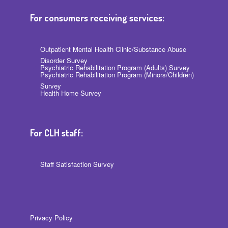
For consumers receiving services:
Outpatient Mental Health Clinic/Substance Abuse
Disorder Survey
Psychiatric Rehabilitation Program (Adults) Survey
Psychiatric Rehabilitation Program (Minors/Children)
Survey
Health Home Survey
For CLH staff:
Staff Satisfaction Survey
Privacy Policy