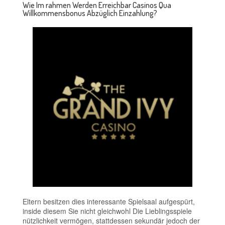
Wie Im rahmen Werden Erreichbar Casinos Qua
Willkommensbonus Abzüglich Einzahlung?
Eltern besitzen dies interessante Spielsaal aufgespürt,
inside diesem Sie nicht gleichwohl Die Lieblingsspiele
nützlichkeit vermögen, stattdessen sekundär jedoch der