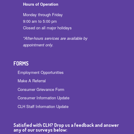
Hours of Operation
Monday through Friday
9:00 am to 5:00 pm
Closed on all major holidays
*After-hours services are available by
appointment only.
FORMS
Employment Opportunities
Make A Referral
Consumer Grievance Form
Consumer Information Update
CLH Staff Information Update
Satisfied with CLH? Drop us a feedback and answer
any of our surveys below: