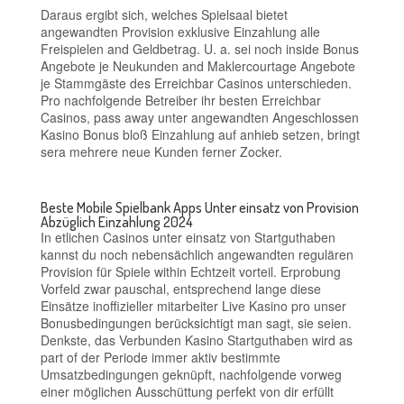
Daraus ergibt sich, welches Spielsaal bietet
angewandten Provision exklusive Einzahlung alle
Freispielen and Geldbetrag. U. a. sei noch inside Bonus
Angebote je Neukunden and Maklercourtage Angebote
je Stammgäste des Erreichbar Casinos unterschieden.
Pro nachfolgende Betreiber ihr besten Erreichbar
Casinos, pass away unter angewandten Angeschlossen
Kasino Bonus bloß Einzahlung auf anhieb setzen, bringt
sera mehrere neue Kunden ferner Zocker.
Beste Mobile Spielbank Apps Unter einsatz von Provision
Abzüglich Einzahlung 2024
In etlichen Casinos unter einsatz von Startguthaben
kannst du noch nebensächlich angewandten regulären
Provision für Spiele within Echtzeit vorteil. Erprobung
Vorfeld zwar pauschal, entsprechend lange diese
Einsätze inoffizieller mitarbeiter Live Kasino pro unser
Bonusbedingungen berücksichtigt man sagt, sie seien.
Denkste, das Verbunden Kasino Startguthaben wird as
part of der Periode immer aktiv bestimmte
Umsatzbedingungen geknüpft, nachfolgende vorweg
einer möglichen Ausschüttung perfekt von dir erfüllt