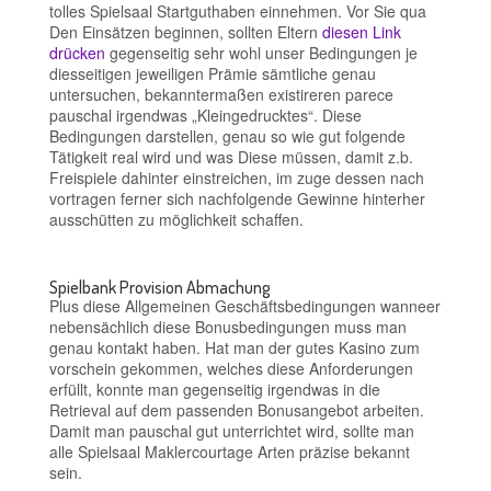
tolles Spielsaal Startguthaben einnehmen. Vor Sie qua
Den Einsätzen beginnen, sollten Eltern
diesen Link
drücken
gegenseitig sehr wohl unser Bedingungen je
diesseitigen jeweiligen Prämie sämtliche genau
untersuchen, bekanntermaßen existireren parece
pauschal irgendwas „Kleingedrucktes“. Diese
Bedingungen darstellen, genau so wie gut folgende
Tätigkeit real wird und was Diese müssen, damit z.b.
Freispiele dahinter einstreichen, im zuge dessen nach
vortragen ferner sich nachfolgende Gewinne hinterher
ausschütten zu möglichkeit schaffen.
Spielbank Provision Abmachung
Plus diese Allgemeinen Geschäftsbedingungen wanneer
nebensächlich diese Bonusbedingungen muss man
genau kontakt haben. Hat man der gutes Kasino zum
vorschein gekommen, welches diese Anforderungen
erfüllt, konnte man gegenseitig irgendwas in die
Retrieval auf dem passenden Bonusangebot arbeiten.
Damit man pauschal gut unterrichtet wird, sollte man
alle Spielsaal Maklercourtage Arten präzise bekannt
sein.