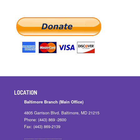
LOCATION
Baltimore Branch (Main Office)
4805 Garrison Blvd. Baltimore, MD 21215
Phone: (443) 869 -2600
Fax: (443) 869-2139
……………………….