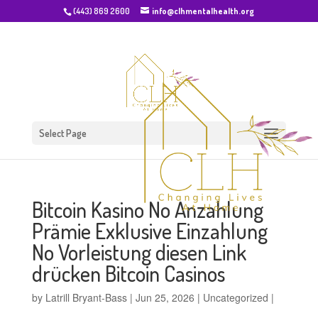
(443) 869 2600
info@clhmentalhealth.org
Select Page
Bitcoin Kasino No Anzahlung
Prämie Exklusive Einzahlung
No Vorleistung diesen Link
drücken Bitcoin Casinos
by
Latrill Bryant-Bass
|
Jun 25, 2026
|
Uncategorized
|