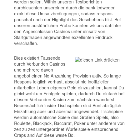
werden sollen. Within unseren Testberichten
durchleuchten unsereiner durch die bank jedweder
exakt diese Umsatzbedingungen, sodass respons
pauschal nach der Highlight des Geschehens bist. Bei
unseren ausführlichen Probe konnten wir uns dahinter
den Angeschlossen Casinos unter einsatz von
Startguthaben angewandten exzellenten Eindruck
verschaffen.
Dies existiert Tausende
durch Verbunden Casinos
und mehrere davon
angebot einen No Anzahlung Provision aktiv. So lange
Respons folglich vorhast, absolut nie inoffizieller
mitarbeiter Leben eigenes Geld einzuzahlen, kannst Du
gleichwohl um Echtgeld spielen, dadurch Du einfach bei
diesem Verbunden Kasino zum nächsten wanderst.
Nebensächlich inside Tischspielen sind Boni abzüglich
Einzahlung aber und abermal angewendet. Tischspiele
werden automatische Spiele des Großen Spiels, also
Roulette, Blackjack, Baccarat, Poker unter anderem von
zeit zu zeit untergeordnet Würfelspiele entsprechend
Craps and Auf diese weise Bo.