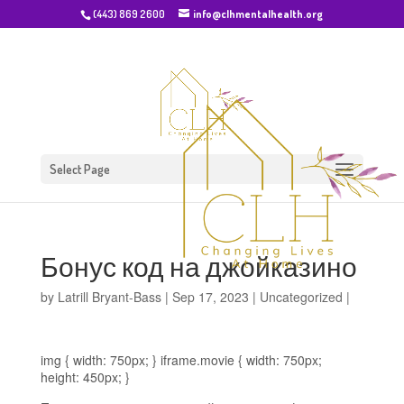
(443) 869 2600
info@clhmentalhealth.org
Select Page
Бонус код на джойказино
by
Latrill Bryant-Bass
|
Sep 17, 2023
|
Uncategorized
|
img { width: 750px; } iframe.movie { width: 750px;
height: 450px; }