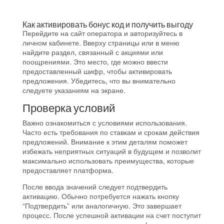
Как активировать бонус код и получить выгоду
Перейдите на сайт оператора и авторизуйтесь в
личном кабинете. Вверху страницы или в меню
найдите раздел, связанный с акциями или
поощрениями. Это место, где можно ввести
предоставленный шифр, чтобы активировать
предложения. Убедитесь, что вы внимательно
следуете указаниям на экране.
Проверка условий
Важно ознакомиться с условиями использования.
Часто есть требования по ставкам и срокам действия
предложений. Внимание к этим деталям поможет
избежать неприятных ситуаций в будущем и позволит
максимально использовать преимущества, которые
предоставляет платформа.
После ввода значений следует подтвердить
активацию. Обычно потребуется нажать кнопку
“Подтвердить” или аналогичную. Это завершает
процесс. После успешной активации на счет поступит