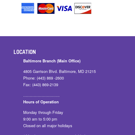
LOCATION
Baltimore Branch (Main Office)
4805 Garrison Blvd. Baltimore, MD 21215
Phone: (443) 869 -2600
Fax: (443) 869-2139
……………………….
Hours of Operation
Monday through Friday
9:00 am to 5:00 pm
Closed on all major holidays