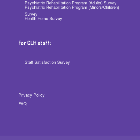
Psychiatric Rehabilitation Program (Adults) Survey
Psychiatric Rehabilitation Program (Minors/Children)
Survey
Health Home Survey
For CLH staff:
Staff Satisfaction Survey
Privacy Policy
FAQ