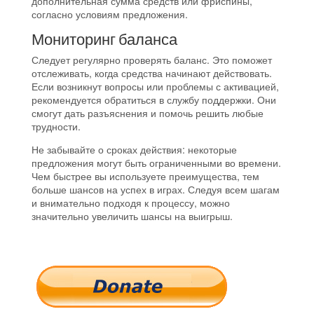
дополнительная сумма средств или фриспины,
согласно условиям предложения.
Мониторинг баланса
Следует регулярно проверять баланс. Это поможет
отслеживать, когда средства начинают действовать.
Если возникнут вопросы или проблемы с активацией,
рекомендуется обратиться в службу поддержки. Они
смогут дать разъяснения и помочь решить любые
трудности.
Не забывайте о сроках действия: некоторые
предложения могут быть ограниченными во времени.
Чем быстрее вы используете преимущества, тем
больше шансов на успех в играх. Следуя всем шагам
и внимательно подходя к процессу, можно
значительно увеличить шансы на выигрыш.