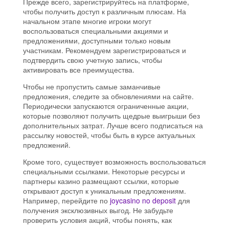
Прежде всего, зарегистрируйтесь на платформе,
чтобы получить доступ к различным плюсам. На
начальном этапе многие игроки могут
воспользоваться специальными акциями и
предложениями, доступными только новым
участникам. Рекомендуем зарегистрироваться и
подтвердить свою учетную запись, чтобы
активировать все преимущества.
Чтобы не пропустить самые заманчивые
предложения, следите за обновлениями на сайте.
Периодически запускаются ограниченные акции,
которые позволяют получить щедрые выигрыши без
дополнительных затрат. Лучше всего подписаться на
рассылку новостей, чтобы быть в курсе актуальных
предложений.
Кроме того, существует возможность воспользоваться
специальными ссылками. Некоторые ресурсы и
партнеры казино размещают ссылки, которые
открывают доступ к уникальным предложениям.
Например, перейдите по
joycasino no deposit
для
получения эксклюзивных выгод. Не забудьте
проверить условия акций, чтобы понять, как