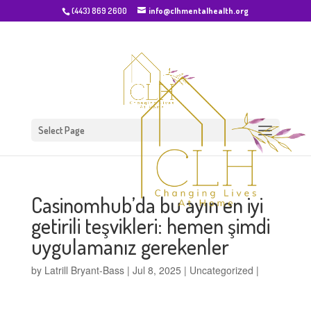
(443) 869 2600
info@clhmentalhealth.org
Select Page
Casinomhub’da bu ayın en iyi
getirili teşvikleri: hemen şimdi
uygulamanız gerekenler
by
Latrill Bryant-Bass
|
Jul 8, 2025
|
Uncategorized
|