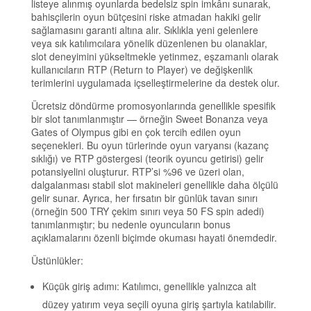
listeye alınmış oyunlarda bedelsiz spin imkânı sunarak,
bahisçilerin oyun bütçesini riske atmadan hakiki gelir
sağlamasını garanti altına alır. Sıklıkla yeni gelenlere
veya sık katılımcılara yönelik düzenlenen bu olanaklar,
slot deneyimini yükseltmekle yetinmez, eşzamanlı olarak
kullanıcıların RTP (Return to Player) ve değişkenlik
terimlerini uygulamada içselleştirmelerine da destek olur.
Ücretsiz döndürme promosyonlarında genellikle spesifik
bir slot tanımlanmıştır — örneğin Sweet Bonanza veya
Gates of Olympus gibi en çok tercih edilen oyun
seçenekleri. Bu oyun türlerinde oyun varyansı (kazanç
sıklığı) ve RTP göstergesi (teorik oyuncu getirisi) gelir
potansiyelini oluşturur. RTP’si %96 ve üzeri olan,
dalgalanması stabil slot makineleri genellikle daha ölçülü
gelir sunar. Ayrıca, her fırsatın bir günlük tavan sınırı
(örneğin 500 TRY çekim sınırı veya 50 FS spin adedi)
tanımlanmıştır; bu nedenle oyuncuların bonus
açıklamalarını özenli biçimde okuması hayati önemdedir.
Üstünlükler:
Küçük giriş adımı: Katılımcı, genellikle yalnızca alt
düzey yatırım veya seçili oyuna giriş şartıyla katılabilir.