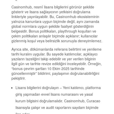
Casinomhub, resmî lisans bilgilerini görünür şekilde
gösterir ve lisans sağlayıcının yetkisini doğrulama
linkleriyle yayınlayabilir. Bu, Casinomhub ekosisteminin
yalnızca kanunlara uygun biçimde değil, aynı zamanda
global normlara uygun şekilde faaliyet gösterdiğinin
belgesidir. Bonus politikaları, playthrough koşulları ve
çekim politikaları anlaşılır biçimde açıklanır; kullanıcılar
gizlenmiş koşul veya belirsizlik sorunuyla deneyimlemez.
Ayrıca site, dökümanlarda referans belirtimi ve yenileme
tarihi kuralını uygular. Bu sayede katılımcılar, açıklayıcı
yazıların tazeliğini takip edebilir ve yer verilen bilginin
ilgili gün ve tarihte revize edildiğini inceleyebilir. Örneğin,
“bonus çevrim şartları 10 Ekim 2025 tarihinde
güncellenmiştir” bildirimi, paylaşımın doğrulanabilirliğini
pekiştirir.
Lisans bilgilerini doğrulayın – Yeni katılımcı, platforma
giriş yapmadan evvel lisans numarasını ve yasal
kurum bilgisini doğrulamalıdır. Casinomhub, Curacao
lisansıyla çalışır ve audit raporlarını saydam biçimde