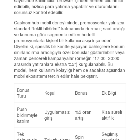
sayesinde katılımcılar browser içinden hemen bildirimler
edinbilir, hızlıca para yatırma yapabilir ve oturumlarını
sorunsuz kontrol edebilir.
Casinomhub mobil deneyiminde, promosyonlar yalnızca
standart “teklif bildirimi” katmanında durmaz; saat aralığı
ve konuma göre segmente edilen hedefli
promosyonlarla kişisel bir kullanıcı akışı inşa eder.
Diyelim ki, spesifik bir kentte yaşayan bahisçilere konum
sınırlandırma aracılığıyla özel bonuslar gösterilebilir veya
zaman pencereli kampanyalar (örneğin “17:00–20:00
arasında yatıranlara ekstra %5”) kurgulanabilir. Bu
model, hem kullanım kolaylığı hem de sadakat açısından
mobil ekosistemi tercih edilir hale pekiştirir.
Bonus
Koşul
Bonus
Ek Bilgi
Türü
Push
Uygulamasız
%5 oran
Kısa süreli
bildirimiyle
giriş
artışı
aktiflik
katılım
Tek
Seçilmiş
Spin