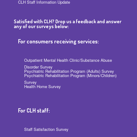
CLH Staff Information Update
Satisfied with CLH? Drop us a feedback and answer
any of our surveys below:
For consumers receiving services:
Outpatient Mental Health Clinic/Substance Abuse
Disorder Survey
Psychiatric Rehabilitation Program (Adults) Survey
Psychiatric Rehabilitation Program (Minors/Children)
Survey
Health Home Survey
For CLH staff:
Staff Satisfaction Survey