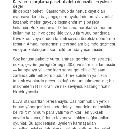
Karşılama karşılama paketi: ilk defa depozitle en yüksek
değer
İlk depozit paketi, Casinomhub’da henüz kayıt olan
oyunseverlerin başlangıç sermayelerinde en iyi avantaj
kazanabilmeleri gayeyle biçimlendirilmiş başlıca
imkândır. Bu kampanya, ilk fonlama hareketiyle hemen
kullanıma açılır ve genellikle %100 ila %300 bandında
ilave kredi veya önden tanımlı sayıda ücretsiz döndürme
ileştirir. Amaç, müşterinin siteyi sağlam biçimde gezmesi
ve oyun kataloğunu kontrollü formda yaşamasıdır.
Söz konusu pakette vurgulanması gereken en stratejik
nokta, çevrim gereği (örneğin 30x) ve süre sınırlamasıdır
— kampanya yüklendikten sonra genellikle 72 saat
zarfında bitirmek zorunludur. Free spinlerin yalnızca
tanımlı oyunlarda geçerli olduğu da unutulmamalıdır; bu
makinelerin RTP oranı ve risk seviyesi, kazanç fırsatını
birebir yansıtır.
EEAT standartları referansıyla, Casinomhub’un yetkili
bonus yönergesi kısmında detaylı maddeler net şekilde
belirtilir: minimum para yatırma miktarı, en yüksek
çevrim kazancı, ödeme tavanı ve katılım sağlanabilen
oyunlar. Bu açık iletişim, üyelerin karmaşadan
engellemesini ve fair play esaslı bir platform deneyimi