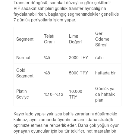
Transfer döngüsü, sadakat düzeyine göre şekillenir —
VIP sadakat sahipleri günlük transfer ayrıcalığına
faydalanabilirken, başlangıç segmentindekiler genellikle
7 günlük periyotlarla işlem yapar.
Geri
Telafi
Limit
Segment
Ödeme
Oranı
Değeri
Süresi
Normal
%5
2000 TRY
rutin
Gold
%8
5000 TRY
haftada bir
Segment
Günlük ya
Platin
10.000
%10–%12
da haftalık
Seviye
TRY
plan
Kayıp iade yapısı yalnızca bahis zararlarını düşürmekle
kalmaz, aynı zamanda üyenin fonlarını daha stratejik
optimize etmesine rehberlik eder. Daha çok yoğun oyun
oynayan oyuncular için bu tür teklifler, net masrafın bir