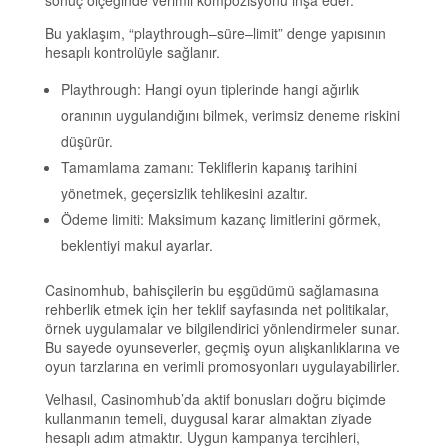
sonuç ölçeğinde verimli kompozisyonu inşa eder.
Bu yaklaşım, “playthrough–süre–limit” denge yapısının
hesaplı kontrolüyle sağlanır.
Playthrough: Hangi oyun tiplerinde hangi ağırlık
oranının uygulandığını bilmek, verimsiz deneme riskini
düşürür.
Tamamlama zamanı: Tekliflerin kapanış tarihini
yönetmek, geçersizlik tehlikesini azaltır.
Ödeme limiti: Maksimum kazanç limitlerini görmek,
beklentiyi makul ayarlar.
Casinomhub, bahisçilerin bu eşgüdümü sağlamasına
rehberlik etmek için her teklif sayfasında net politikalar,
örnek uygulamalar ve bilgilendirici yönlendirmeler sunar.
Bu sayede oyunseverler, geçmiş oyun alışkanlıklarına ve
oyun tarzlarına en verimli promosyonları uygulayabilirler.
Velhasıl, Casinomhub’da aktif bonusları doğru biçimde
kullanmanın temeli, duygusal karar almaktan ziyade
hesaplı adım atmaktır. Uygun kampanya tercihleri,