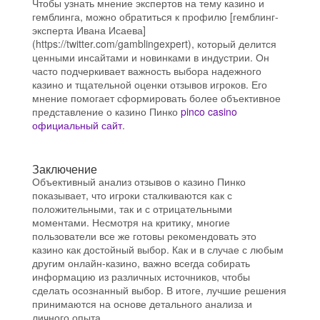
Чтобы узнать мнение экспертов на тему казино и
гемблинга, можно обратиться к профилю [гемблинг-
эксперта Ивана Исаева]
(https://twitter.com/gamblingexpert), который делится
ценными инсайтами и новинками в индустрии. Он
часто подчеркивает важность выбора надежного
казино и тщательной оценки отзывов игроков. Его
мнение помогает сформировать более объективное
представление о казино Пинко
pinco casino
официальный сайт
.
Заключение
Объективный анализ отзывов о казино Пинко
показывает, что игроки сталкиваются как с
положительными, так и с отрицательными
моментами. Несмотря на критику, многие
пользователи все же готовы рекомендовать это
казино как достойный выбор. Как и в случае с любым
другим онлайн-казино, важно всегда собирать
информацию из различных источников, чтобы
сделать осознанный выбор. В итоге, лучшие решения
принимаются на основе детального анализа и
личного опыта.