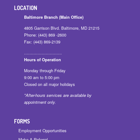
LOCATION
Baltimore Branch (Main Office)
4805 Garrison Blvd. Baltimore, MD 21215
Phone: (443) 869 -2600
Fax: (443) 869-2139
……………………….
Hours of Operation
Monday through Friday
9:00 am to 5:00 pm
Closed on all major holidays
*After-hours services are available by
appointment only.
FORMS
Employment Opportunities
Make A Referral