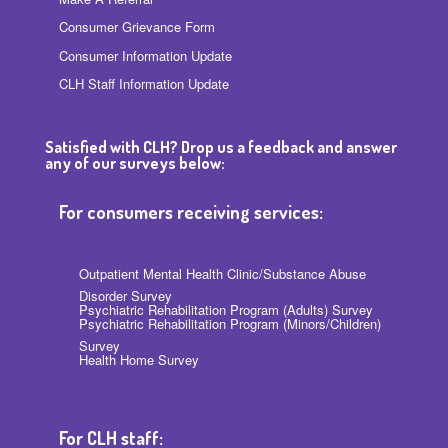
Consumer Grievance Form
Consumer Information Update
CLH Staff Information Update
Satisfied with CLH? Drop us a feedback and answer
any of our surveys below:
For consumers receiving services:
Outpatient Mental Health Clinic/Substance Abuse
Disorder Survey
Psychiatric Rehabilitation Program (Adults) Survey
Psychiatric Rehabilitation Program (Minors/Children)
Survey
Health Home Survey
For CLH staff: