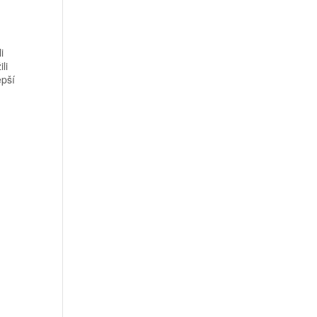
i
li
epší