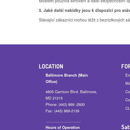
Mostbet používá šifrování a další bezpečnostní o
5. Jaké další nabídky jsou k dispozici pro stá
Stávající zákazníci mohou těžit z bezrizikových s
LOCATION
FO
Baltimore Branch (Main
Em
Office)
Ma
4805 Garrison Blvd. Baltimore,
Co
MD 21215
Co
Phone: (443) 869 -2600
CL
Fax: (443) 869-2139
……………………….
Sat
Hours of Operation