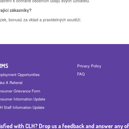
patření k ochraně osobních údajů svých uživatelů.
vající zákazníky?
ázek, bonusů za vklad a pravidelných soutěží.
RMS
Privacy Policy
FAQ
ployment Opportunities
ke A Referral
nsumer Grievance Form
nsumer Information Update
H Staff Information Update
isfied with CLH? Drop us a feedback and answer any of