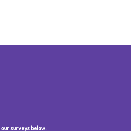
 our surveys below: