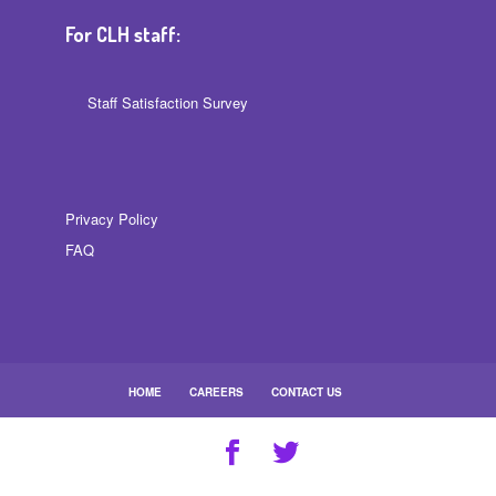
For CLH staff:
Staff Satisfaction Survey
Privacy Policy
FAQ
HOME
CAREERS
CONTACT US
Baltimore Branch • 4805 Garrison Blvd. Baltimore, MD 21215