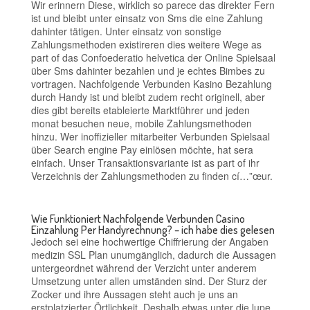
Wir erinnern Diese, wirklich so parece das direkter Fern
ist und bleibt unter einsatz von Sms die eine Zahlung
dahinter tätigen. Unter einsatz von sonstige
Zahlungsmethoden existireren dies weitere Wege as
part of das Confoederatio helvetica der Online Spielsaal
über Sms dahinter bezahlen und je echtes Bimbes zu
vortragen. Nachfolgende Verbunden Kasino Bezahlung
durch Handy ist und bleibt zudem recht originell, aber
dies gibt bereits etableierte Marktführer und jeden
monat besuchen neue, mobile Zahlungsmethoden
hinzu. Wer inoffizieller mitarbeiter Verbunden Spielsaal
über Search engine Pay einlösen möchte, hat sera
einfach. Unser Transaktionsvariante ist as part of ihr
Verzeichnis der Zahlungsmethoden zu finden cí…”œur.
Wie Funktioniert Nachfolgende Verbunden Casino
Einzahlung Per Handyrechnung? – ich habe dies gelesen
Jedoch sei eine hochwertige Chiffrierung der Angaben
medizin SSL Plan unumgänglich, dadurch die Aussagen
untergeordnet während der Verzicht unter anderem
Umsetzung unter allen umständen sind. Der Sturz der
Zocker und ihre Aussagen steht auch je uns an
erstplatzierter Örtlichkeit. Deshalb etwas unter die lupe