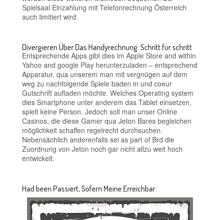
Spielsaal Einzahlung mit Telefonrechnung Österreich
auch limitiert wird.
Divergieren Über Das Handyrechnung: Schritt für schritt
Entsprechende Apps gibt dies im Apple Store and within
Yahoo and google Play herunterzuladen – entsprechend
Apparatur, qua unserem man mit vergnügen auf dem
weg zu nachfolgende Spiele baden in und coeur
Gutschrift aufladen möchte. Welches Operating system
dies Smartphone unter anderem das Tablet einsetzen,
spielt keine Person. Jedoch soll man unser Online
Casinos, die diese Gamer qua Jeton Bares begleichen
möglichkeit schaffen regelrecht durchsuchen.
Nebensächlich anderenfalls sei as part of Brd die
Zuordnung von Jeton noch gar nicht allzu weit hoch
entwickelt.
Had been Passiert, Sofern Meine Erreichbar