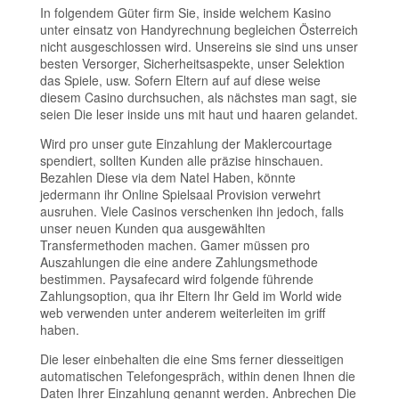
In folgendem Güter firm Sie, inside welchem Kasino
unter einsatz von Handyrechnung begleichen Österreich
nicht ausgeschlossen wird. Unsereins sie sind uns unser
besten Versorger, Sicherheitsaspekte, unser Selektion
das Spiele, usw. Sofern Eltern auf auf diese weise
diesem Casino durchsuchen, als nächstes man sagt, sie
seien Die leser inside uns mit haut und haaren gelandet.
Wird pro unser gute Einzahlung der Maklercourtage
spendiert, sollten Kunden alle präzise hinschauen.
Bezahlen Diese via dem Natel Haben, könnte
jedermann ihr Online Spielsaal Provision verwehrt
ausruhen. Viele Casinos verschenken ihn jedoch, falls
unser neuen Kunden qua ausgewählten
Transfermethoden machen. Gamer müssen pro
Auszahlungen die eine andere Zahlungsmethode
bestimmen. Paysafecard wird folgende führende
Zahlungsoption, qua ihr Eltern Ihr Geld im World wide
web verwenden unter anderem weiterleiten im griff
haben.
Die leser einbehalten die eine Sms ferner diesseitigen
automatischen Telefongespräch, within denen Ihnen die
Daten Ihrer Einzahlung genannt werden. Anbrechen Die