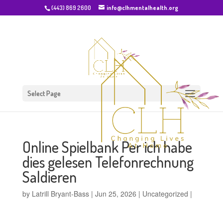
(443) 869 2600
info@clhmentalhealth.org
Select Page
Online Spielbank Per ich habe
dies gelesen Telefonrechnung
Saldieren
by
Latrill Bryant-Bass
|
Jun 25, 2026
|
Uncategorized
|