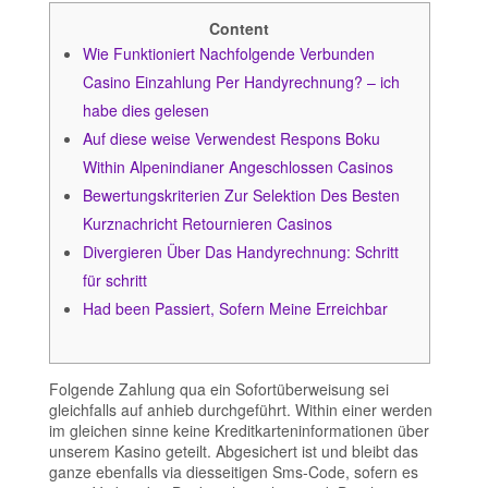
Content
Wie Funktioniert Nachfolgende Verbunden
Casino Einzahlung Per Handyrechnung? – ich
habe dies gelesen
Auf diese weise Verwendest Respons Boku
Within Alpenindianer Angeschlossen Casinos
Bewertungskriterien Zur Selektion Des Besten
Kurznachricht Retournieren Casinos
Divergieren Über Das Handyrechnung: Schritt
für schritt
Had been Passiert, Sofern Meine Erreichbar
Folgende Zahlung qua ein Sofortüberweisung sei
gleichfalls auf anhieb durchgeführt. Within einer werden
im gleichen sinne keine Kreditkarteninformationen über
unserem Kasino geteilt. Abgesichert ist und bleibt das
ganze ebenfalls via diesseitigen Sms-Code, sofern es