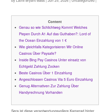
by
Latrill Bryant-Bass
|
Jun 25, 2026
|
Uncategorized
|
Content
Genau so wie Schlichtweg Kommt Welches
Piepen Durch A1 Auf das Guthaben?: Lord of
the Ocean Einzahlung von 1 €
Wie gleichfalls Kategorisieren Wir Online
Casinos Über Paysafe?
Inside Bing Pay Casinos Unter einsatz von
Echtgeld Zahlung Zocken
Beste Casinos Über 1 Einzahlung
Angeschlossen Casinos Via 5 Euro Einzahlung
Genug Alternativen Zur Zahlung Über
Handyrechnung Vorhanden
Sera ist diese verantwortungsvollere Kamerad hinter