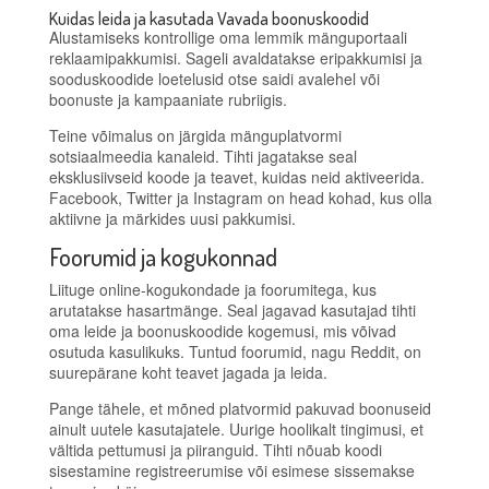
Kuidas leida ja kasutada Vavada boonuskoodid
Alustamiseks kontrollige oma lemmik mänguportaali
reklaamipakkumisi. Sageli avaldatakse eripakkumisi ja
sooduskoodide loetelusid otse saidi avalehel või
boonuste ja kampaaniate rubriigis.
Teine võimalus on järgida mänguplatvormi
sotsiaalmeedia kanaleid. Tihti jagatakse seal
eksklusiivseid koode ja teavet, kuidas neid aktiveerida.
Facebook, Twitter ja Instagram on head kohad, kus olla
aktiivne ja märkides uusi pakkumisi.
Foorumid ja kogukonnad
Liituge online-kogukondade ja foorumitega, kus
arutatakse hasartmänge. Seal jagavad kasutajad tihti
oma leide ja boonuskoodide kogemusi, mis võivad
osutuda kasulikuks. Tuntud foorumid, nagu Reddit, on
suurepärane koht teavet jagada ja leida.
Pange tähele, et mõned platvormid pakuvad boonuseid
ainult uutele kasutajatele. Uurige hoolikalt tingimusi, et
vältida pettumusi ja piiranguid. Tihti nõuab koodi
sisestamine registreerumise või esimese sissemakse