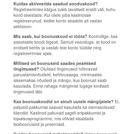
Kuidas aktiveerida saadud sooduskood?
Registreerimise käigus tuleb tavaliselt eraldi väli, kuhu
kood sisestada. Kui olete juba kasiinosse
registreerunud, leidke konto seadete alt vastav
sektsioon.
Mis saab, kui boonuskood ei tööta?
Kontrollige, kas
sisestasite koodi õigesti. Samuti veenduge, et kood on
endiselt kehtiv ja vastab teie konto tüübile ning
registreerimise ajale.
Millised on boonuseid saades peamised
tingimused?
Olulised tingimused hõlmavad
panustamisnõudeid, kehtivusaega, minimaalse
sissemakse nõudeid ja mängu, kus boonust saab
kasutada. Enne rahaga mängimist lugege kindlasti
tingimused läbi.
Kas boonuskoodid on ainult uutele mängijatele?
Ei,
paljusid pakkumisi saavad kasutada ka olemasolevad
kliendid. Kasiinod pakuvad sageli eripakkumisi ja
lojaalsusprogramme, mis võivad sisaldada
lisaboonuseid ja preemiaid.