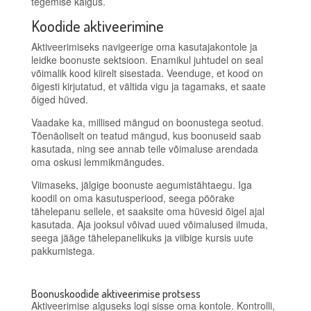
tegemise käigus.
Koodide aktiveerimine
Aktiveerimiseks navigeerige oma kasutajakontole ja
leidke boonuste sektsioon. Enamikul juhtudel on seal
võimalik kood kiirelt sisestada. Veenduge, et kood on
õigesti kirjutatud, et vältida vigu ja tagamaks, et saate
õiged hüved.
Vaadake ka, millised mängud on boonustega seotud.
Tõenäoliselt on teatud mängud, kus boonuseid saab
kasutada, ning see annab teile võimaluse arendada
oma oskusi lemmikmängudes.
Viimaseks, jälgige boonuste aegumistähtaegu. Iga
koodil on oma kasutusperiood, seega pöörake
tähelepanu sellele, et saaksite oma hüvesid õigel ajal
kasutada. Aja jooksul võivad uued võimalused ilmuda,
seega jääge tähelepanelikuks ja viibige kursis uute
pakkumistega.
Boonuskoodide aktiveerimise protsess
Aktiveerimise alguseks logi sisse oma kontole. Kontrolli,