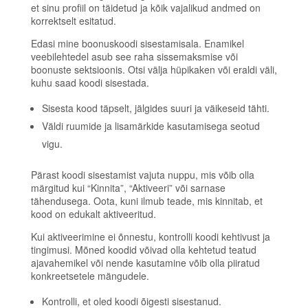
et sinu profiil on täidetud ja kõik vajalikud andmed on
korrektselt esitatud.
Edasi mine boonuskoodi sisestamisala. Enamikel
veebilehtedel asub see raha sissemaksmise või
boonuste sektsioonis. Otsi välja hüpikaken või eraldi väli,
kuhu saad koodi sisestada.
Sisesta kood täpselt, jälgides suuri ja väikeseid tähti.
Väldi ruumide ja lisamärkide kasutamisega seotud
vigu.
Pärast koodi sisestamist vajuta nuppu, mis võib olla
märgitud kui “Kinnita”, “Aktiveeri” või sarnase
tähendusega. Oota, kuni ilmub teade, mis kinnitab, et
kood on edukalt aktiveeritud.
Kui aktiveerimine ei õnnestu, kontrolli koodi kehtivust ja
tingimusi. Mõned koodid võivad olla kehtetud teatud
ajavahemikel või nende kasutamine võib olla piiratud
konkreetsetele mängudele.
Kontrolli, et oled koodi õigesti sisestanud.