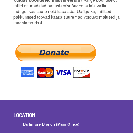
Kuidas boonuseid maksimeerida?
Valige boonuseid,
millel on madalad panustamisnõuded ja laia valiku
mänge, kus saate neid kasutada. Uurige ka, millised
pakkumised toovad kaasa suuremad võiduvõimalused ja
madalama riski.
LOCATION
Baltimore Branch (Main Office)